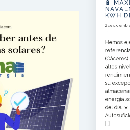
🔋 MÁ
NAVALM
KWH D
2 de diciembr
Hemos eje
referenci
(Cáceres)
altos nive
rendimien
su excepc
almacenam
energía s
del día. ☀
Autosufic
[…]