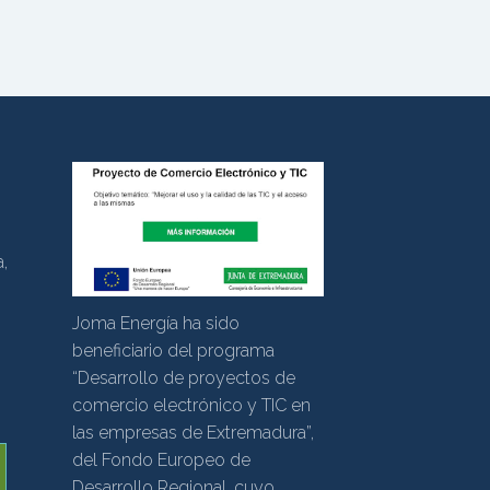
S
,
Joma Energía ha sido
beneficiario del programa
“Desarrollo de proyectos de
comercio electrónico y TIC en
las empresas de Extremadura”,
del Fondo Europeo de
Desarrollo Regional, cuyo