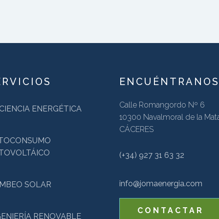
ERVICIOS
ENCUÉNTRANO
Calle Romangordo Nº 6
ICIENCIA ENERGÉTICA
10300 Navalmoral de la Mata
CÁCERES
TOCONSUMO
TOVOLTÁICO
(+34) 927 31 63 32
info@jomaenergia.com
MBEO SOLAR
CONTACTAR
GENIERÍA RENOVABLE