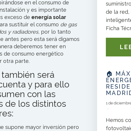
spirándose en el consumo de
suministro
 instalación y es importante
de la red,
s exceso de
energía solar
inteligent
ara sustituir el consumo
de gas
Ficha Técn
os y radiadores,
por lo tanto
e antes pero esta será digamos
manera deberemos tener en
LE
les de consumo energético
 otra parte.
también será
🏠 MÁ
ENERGÉ
cuenta y para ello
RESIDE
sumen con las
MADRI
s de los distintos
1 de diciembr
res:
Hemos com
ue supone mayor inversión pero
fotovoltai