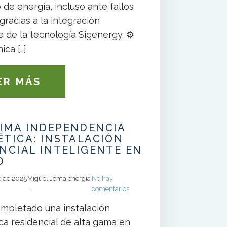
 de energía, incluso ante fallos
 gracias a la integración
e de la tecnología Sigenergy. ⚙️
ica […]
ER MÁS
XIMA INDEPENDENCIA
TICA: INSTALACIÓN
NCIAL INTELIGENTE EN
D
e de 2025
Miguel Joma energía
No hay
comentarios
pletado una instalación
ca residencial de alta gama en