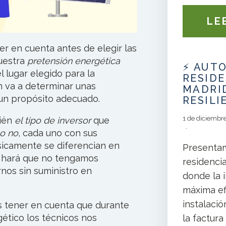
LE
r en cuenta antes de elegir las
uestra
pretensión energética
⚡ AUT
 lugar elegido para la
RESIDE
n va a determinar unas
MADRID
 un propósito adecuado.
RESILI
1 de diciembr
ién
el tipo de inversor
que
 o no
, cada uno con sus
sicamente se diferencian en
Presentam
d hará que no tengamos
residenci
nos sin suministro en
donde la 
máxima ef
instalaci
s tener en cuenta que durante
gético los técnicos nos
la factura