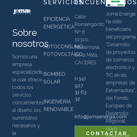
SERVICIOS
ENCUÉNTRANO
Joma Energía
Calle
EFICIENCIA
ha sido
Romangordo
ENERGÉTICA
beneficiario
Sobre
Nº 6
del programa
10300
nosotros
“Desarrollo
AUTOCONSUMO
Navalmoral
de proyectos
FOTOVOLTÁICO
de la Mata,
Somos una
de comercio
CÁCERES
empresa
electrónico y
especializada,
BOMBEO
TIC en las
(+34)
la cual ofrece
SOLAR
empresas de
927
todos los
Extremadura”,
31 63
servicios
del Fondo
32
INGENIERÍA
concernientes
Europeo de
RENOVABLE
al diseño, los
Desarrollo
info@jomaenergia.com
suministros
Regional,
necesarios y
cuyo
la
CONTACTAR
objetivo es