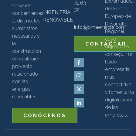
Extremadura”,
31 63
servicios
del Fondo
32
INGENIERÍA
concernientes
Europeo de
RENOVABLE
al diseño, los
Desarrollo
info@jomaenergia.com
suministros
Regional,
necesarios y
cuyo
la
CONTACTAR
objetivo es
construcción
conseguir un
de cualquier
tejido
proyecto
empresarial
relacionado
más
con las
competitivo
energías
y fomentar la
renovables.
digitalización
de las
empresas.
CONÓCENOS