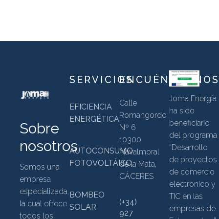
SERVICIOS
ENCUÉNTRANO
Joma Energía
Calle
EFICIENCIA
ha sido
Romangordo
ENERGÉTICA
beneficiario
Sobre
Nº 6
del programa
10300
nosotros
“Desarrollo
AUTOCONSUMO
Navalmoral
de proyectos
FOTOVOLTÁICO
de la Mata,
Somos una
de comercio
CÁCERES
empresa
electrónico y
especializada,
BOMBEO
TIC en las
(+34)
la cual ofrece
SOLAR
empresas de
927
todos los