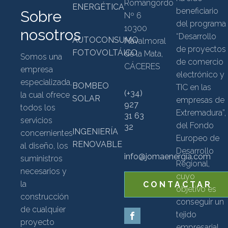
Romangordo
ENERGÉTICA
beneficiario
Sobre
Nº 6
del programa
10300
nosotros
“Desarrollo
AUTOCONSUMO
Navalmoral
de proyectos
FOTOVOLTÁICO
de la Mata,
Somos una
de comercio
CÁCERES
empresa
electrónico y
especializada,
BOMBEO
TIC en las
(+34)
la cual ofrece
SOLAR
empresas de
927
todos los
Extremadura”,
31 63
servicios
del Fondo
32
INGENIERÍA
concernientes
Europeo de
RENOVABLE
al diseño, los
Desarrollo
info@jomaenergia.com
suministros
Regional,
necesarios y
cuyo
la
CONTACTAR
objetivo es
construcción
conseguir un
de cualquier
tejido
proyecto
empresarial