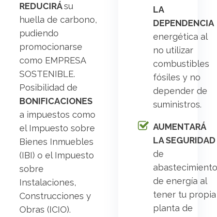
REDUCIRÁ
su
LA
huella de carbono,
DEPENDENCIA
pudiendo
energética al
promocionarse
no utilizar
como EMPRESA
combustibles
SOSTENIBLE.
fósiles y no
Posibilidad de
depender de
BONIFICACIONES
suministros.
a impuestos como
AUMENTARÁ
el Impuesto sobre
LA SEGURIDAD
Bienes Inmuebles
de
(IBI) o el Impuesto
abastecimient
sobre
de energía al
Instalaciones,
tener tu propia
Construcciones y
planta de
Obras (ICIO).