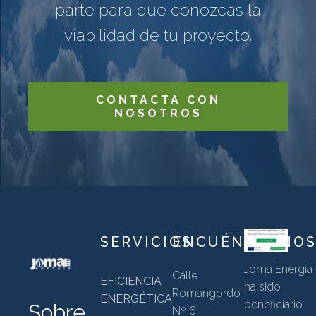
parte para que conozcas la
viabilidad de tu proyecto.
CONTACTA CON
NOSOTROS
SERVICIOS
ENCUÉNTRANO
Joma Energía
Calle
EFICIENCIA
ha sido
Romangordo
ENERGÉTICA
beneficiario
Sobre
Nº 6