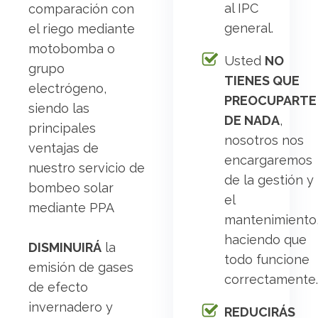
al IPC
comparación con
general.
el riego mediante
motobomba o
Usted
NO
grupo
TIENES QUE
electrógeno,
PREOCUPARTE
siendo las
DE NADA
,
principales
nosotros nos
ventajas de
encargaremos
nuestro servicio de
de la gestión y
bombeo solar
el
mediante PPA
mantenimiento
haciendo que
DISMINUIRÁ
la
todo funcione
emisión de gases
correctamente.
de efecto
invernadero y
REDUCIRÁS