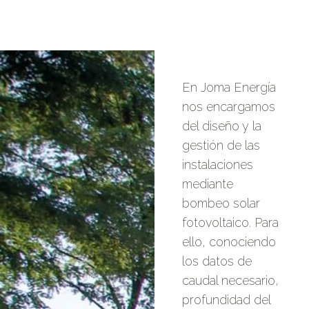
En Joma Energía
nos encargamos
del diseño y la
gestión de las
instalaciones
mediante
bombeo solar
fotovoltaico. Para
ello, conociendo
los datos de
caudal necesario,
profundidad del