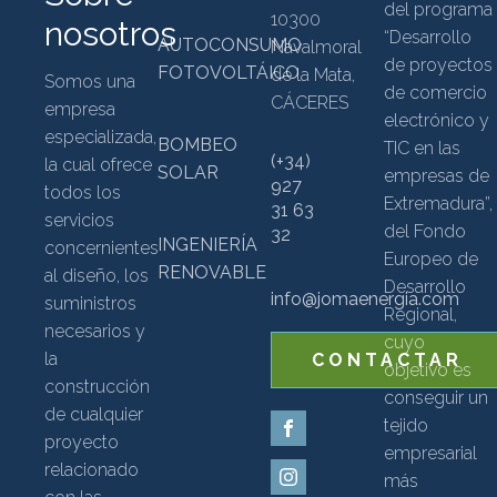
del programa
10300
nosotros
“Desarrollo
AUTOCONSUMO
Navalmoral
de proyectos
FOTOVOLTÁICO
de la Mata,
Somos una
de comercio
CÁCERES
empresa
electrónico y
especializada,
BOMBEO
TIC en las
(+34)
la cual ofrece
SOLAR
empresas de
927
todos los
Extremadura”,
31 63
servicios
del Fondo
32
INGENIERÍA
concernientes
Europeo de
RENOVABLE
al diseño, los
Desarrollo
info@jomaenergia.com
suministros
Regional,
necesarios y
cuyo
la
CONTACTAR
objetivo es
construcción
conseguir un
de cualquier
tejido
proyecto
empresarial
relacionado
más